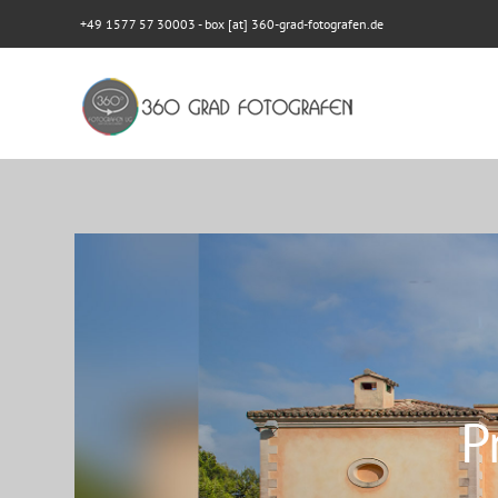
+49 1577 57 30003
- box [at] 360-grad-fotografen.de
P