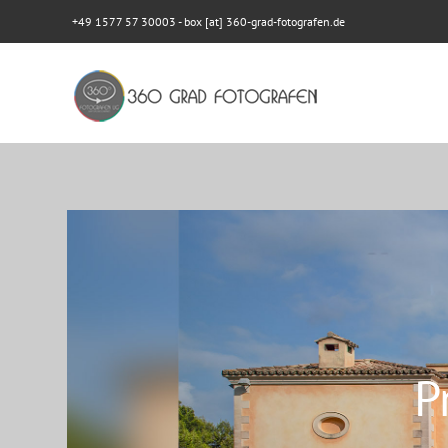
+49 1577 57 30003
- box [at] 360-grad-fotografen.de
P