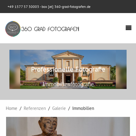
+49 1577 57 30003
- box [at] 360-grad-fotografen.de
Professionelle Fotografie
Immobilienfotografie
Home
Referenzen
Galerie
Immobilien