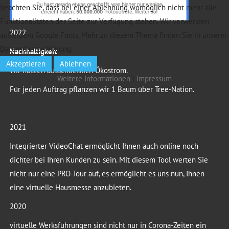
beachten Sie, dass bei einer Ablehnung womöglich nicht mehr alle
Funktionalitäten der Seite zur Verfügung stehen. Wir verwenden
2022
außerdem Google Fonts. Mehr zu diesem Thema finden Sie in unserer
Datenschutzerklärung.
Nachhaltigkeit
Akzeptieren
Ablehnen
Wir nutzen ausschließlich Ökostrom.
Weitere Informationen
|
Impressum
Für jeden Auftrag pflanzen wir 1 Baum über Tree-Nation.
2021
Integrierter VideoChat ermöglicht Ihnen auch online noch
dichter bei Ihren Kunden zu sein. Mit diesem Tool werten Sie
nicht nur eine PRO-Tour auf, es ermöglicht es uns nun, Ihnen
eine virtuelle Hausmesse anzubieten.
2020
virtuelle Werksführungen sind nicht nur in Corona-Zeiten ein