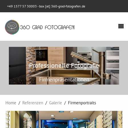
+49 1577 57 30003
- box [at] 360-grad-fotografen.de
Professionelle Fotografie
Firmenpräsentationen
Home
Referenzen
Galerie
Firmenportraits