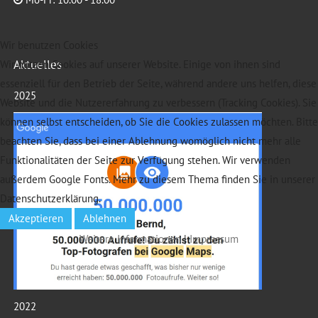
Wir benutzen Cookies
Aktuelles
Wir nutzen Cookies auf unserer Website. Einige von ihnen sind
essenziell für den Betrieb der Seite, während andere uns helfen, diese
2025
Website und die Nutzererfahrung zu verbessern (Tracking Cookies). Sie
können selbst entscheiden, ob Sie die Cookies zulassen möchten. Bitte
beachten Sie, dass bei einer Ablehnung womöglich nicht mehr alle
Funktionalitäten der Seite zur Verfügung stehen. Wir verwenden
außerdem Google Fonts. Mehr zu diesem Thema finden Sie in unserer
Datenschutzerklärung.
Akzeptieren
Ablehnen
Weitere Informationen
|
Impressum
2022