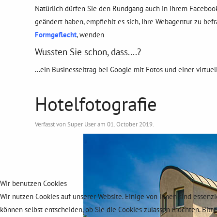
Natürlich dürfen Sie den Rundgang auch in Ihrem Facebook
geändert haben, empfiehlt es sich, Ihre Webagentur zu bef
Formgeflecht
, wenden
Wussten Sie schon, dass....?
...ein Businesseitrag bei Google mit Fotos und einer virtue
Hotelfotografie
Verfasst von Super User am
01. October 2019
.
Wir benutzen Cookies
Wir nutzen Cookies auf unserer Website. Einige von ihnen sind essenzi
können selbst entscheiden, ob Sie die Cookies zulassen möchten. Bitt