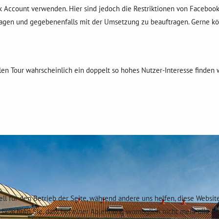
 Account verwenden. Hier sind jedoch die Restriktionen von Facebook
ragen und gegebenenfalls mit der Umsetzung zu beauftragen. Gerne kön
llen Tour wahrscheinlich ein doppelt so hohes Nutzer-Interesse finden 
ell für den Betrieb der Seite, während andere uns helfen, diese Websit
e beachten Sie, dass bei einer Ablehnung womöglich nicht mehr alle F